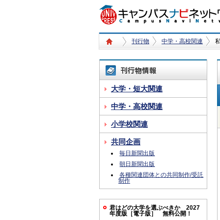
刊行物
中学・高校関連
大学・短大関連
中学・高校関連
小学校関連
共同企画
毎日新聞出版
朝日新聞出版
各種関連団体との共同制作/受託
制作
君はどの大学を選ぶべきか 2027
年度版［電子版］ 無料公開！