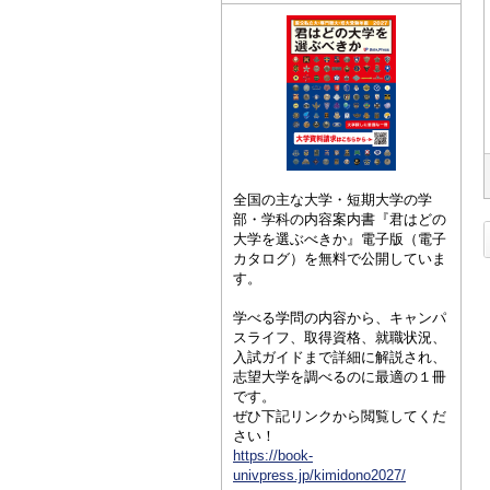
全国の主な大学・短期大学の学
部・学科の内容案内書『君はどの
大学を選ぶべきか』電子版（電子
カタログ）を無料で公開していま
す。
学べる学問の内容から、キャンパ
スライフ、取得資格、就職状況、
入試ガイドまで詳細に解説され、
志望大学を調べるのに最適の１冊
です。
ぜひ下記リンクから閲覧してくだ
さい！
https://book-
univpress.jp/kimidono2027/