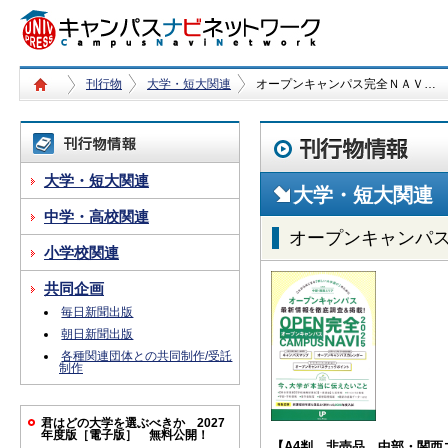
刊行物
大学・短大関連
オープンキャンパス完全ＮＡＶ…
大学・短大関連
大学・短大関連
中学・高校関連
オープンキャンパ
小学校関連
共同企画
毎日新聞出版
朝日新聞出版
各種関連団体との共同制作/受託
制作
君はどの大学を選ぶべきか 2027
年度版［電子版］ 無料公開！
【A4判 非売品 中部・関西エ