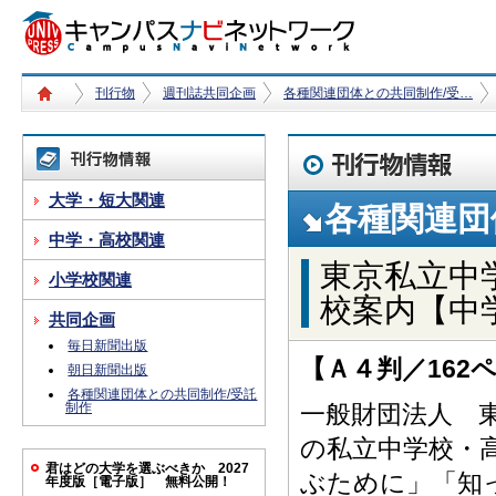
刊行物
週刊誌共同企画
各種関連団体との共同制作/受…
大学・短大関連
各種関連団
中学・高校関連
東京私立中
小学校関連
校案内【中
共同企画
毎日新聞出版
【Ａ４判／162ペ
朝日新聞出版
各種関連団体との共同制作/受託
制作
一般財団法人 
の私立中学校・
君はどの大学を選ぶべきか 2027
ぶために」「知
年度版［電子版］ 無料公開！