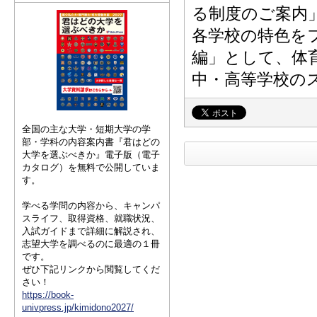
る制度のご案内
各学校の特色を
編」として、体
中・高等学校の
全国の主な大学・短期大学の学
部・学科の内容案内書『君はどの
大学を選ぶべきか』電子版（電子
カタログ）を無料で公開していま
す。
学べる学問の内容から、キャンパ
スライフ、取得資格、就職状況、
入試ガイドまで詳細に解説され、
志望大学を調べるのに最適の１冊
です。
ぜひ下記リンクから閲覧してくだ
さい！
https://book-
univpress.jp/kimidono2027/