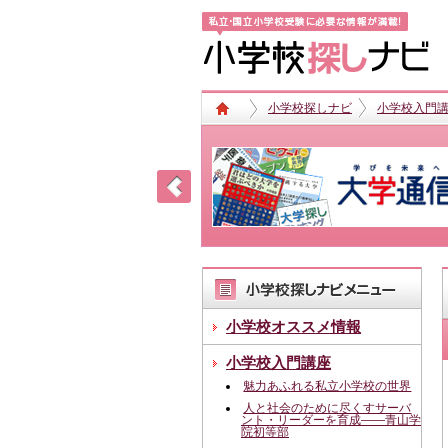
小学校探しナビ
小学校入門
小学校オススメ情報
小学校入門講座
魅力あふれる私立小学校の世界
人と社会のために尽くすサーバ
ント・リーダーを育成――青山学
院初等部