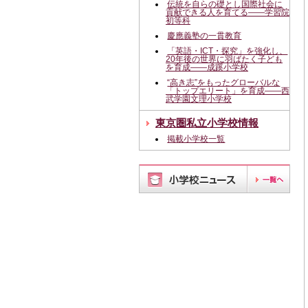
伝統を自らの礎とし国際社会に
貢献できる人を育てる――学習院
初等科
慶應義塾の一貫教育
「英語・ICT・探究」を強化し、
20年後の世界に羽ばたく子ども
を育成――成蹊小学校
“高き志”をもったグローバルな
「トップエリート」を育成――西
武学園文理小学校
東京圏私立小学校情報
掲載小学校一覧