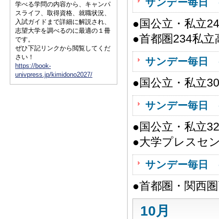
サンデー毎日 
学べる学問の内容から、キャンパ
スライフ、取得資格、就職状況、
●国公立・私立2
入試ガイドまで詳細に解説され、
志望大学を調べるのに最適の１冊
●首都圏234私
です。
ぜひ下記リンクから閲覧してくだ
さい！
サンデー毎日 
https://book-
univpress.jp/kimidono2027/
●国公立・私立3
サンデー毎日 
●国公立・私立3
●大学プレスセ
サンデー毎日 
●首都圏・関西
10月