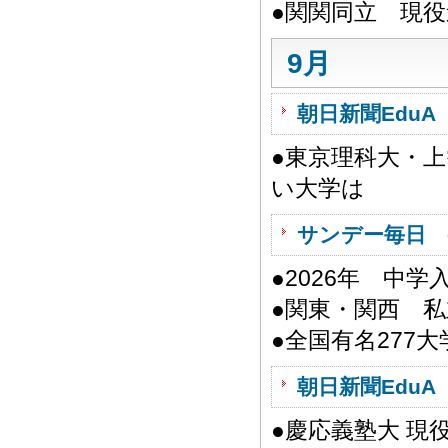
●関関同立 現
9月
朝日新聞EduA 
●東京理科大・上
い大学は
サンデー毎日 
●2026年 中
●関東・関西 私
●全国有名277
朝日新聞EduA 
●慶応義塾大 