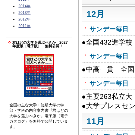
2014年
12月
2013年
2012年
2011年
サンデー毎日 
●全国432進学
君はどの大学を選ぶべきか 2027
年度版［電子版］ 無料公開！
サンデー毎日 
●中高一貫 全国
サンデー毎日 
●主要263私立
●大学プレスセ
全国の主な大学・短期大学の学
部・学科の内容案内書『君はどの
大学を選ぶべきか』電子版（電子
11月
カタログ）を無料で公開していま
す。