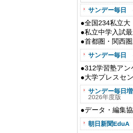
サンデー毎日 
●全国234私立
●私立中学入試
●首都圏・関西圏
サンデー毎日 
●312学習塾ア
●大学プレスセ
サンデー毎日増
2026年度版
●データ・編集
朝日新聞EduA 