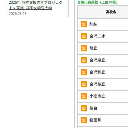
2026年 熊本支援方言プロジェク
合格出身高校（上位20校）
トを実施--福岡女学院大学
高校名
2026.08.08
加納
金沢二水
旭丘
金沢泉丘
金沢錦丘
金沢桜丘
小松市立
桜台
寝屋川