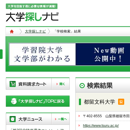
大学探しナビ
「学校検索」結果
現在、以下の学校を「資料請求カー
ト」に登録しています。「資料請求
都留文科大学
カート」に登録できる学校は
20校
ま
で。別の学校を登録したい場合は、
リストから「削除」ボタンで登録を
〒402-8555 山梨県都留
削除して下さい。
https://www.tsuru.ac.jp/
「資料請求カート」の登録情報は、アクセ