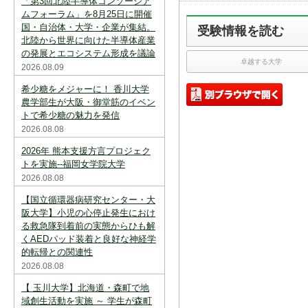
「第3回北陸半導体コンソーシア
スを中断すると消えてしまいます。ご注意
下さい。
ムフォーラム」を8月25日に開催
国・自治体・大学・企業が集結。
受験情報を読む
※現在登録されている大学はありません。
北陸から世界に向けた半導体産業
の発展とエコシステム形成を議論
※「資料請求カート」に登録できる学校は
卓越する大学
2026.08.09
20校までです。
希少糖をメジャーに！ 香川大学
農学部生が大阪・御堂筋のイベン
トで希少糖の魅力を発信
2026.08.08
2026年 熊本支援方言プロジェク
トを実施--福岡女学院大学
2026.08.08
【国立循環器病研究センター・大
阪大学】小児の心停止発生におけ
る救急隊到着前の実態からひも解
くAEDパッド装着と良好な神経学
的転帰との関連性
2026.08.08
【 玉川大学】北海道・森町で地
域創生活動を実施 ～ 学生が森町