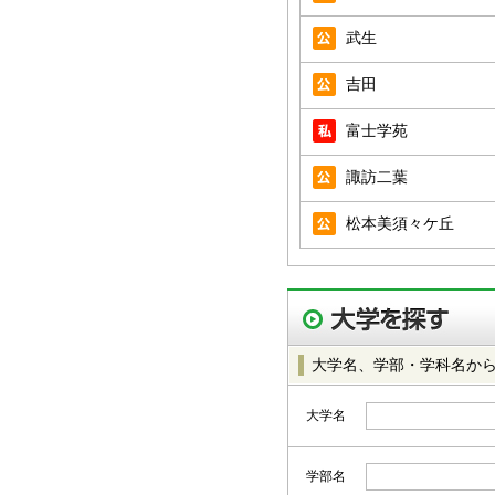
武生
吉田
富士学苑
諏訪二葉
松本美須々ケ丘
大学名、学部・学科名か
大学名
学部名