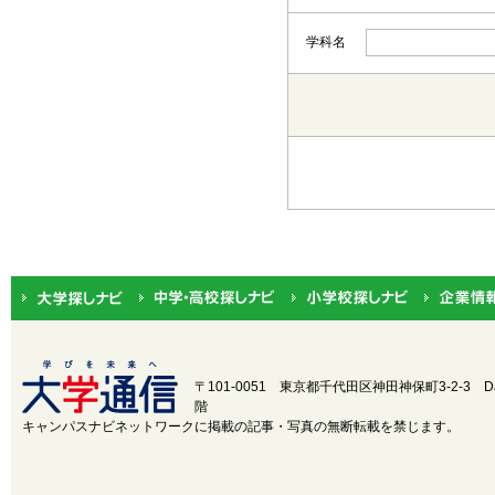
学科名
都道府県から選択
北海道・東北
北海道
関東
茨城
中部
新潟
近畿
三重
〒101-0051 東京都千代田区神田神保町3-2-3
D
階
中国
鳥取
キャンパスナビネットワークに掲載の記事・写真の無断転載を禁じます。
四国
徳島