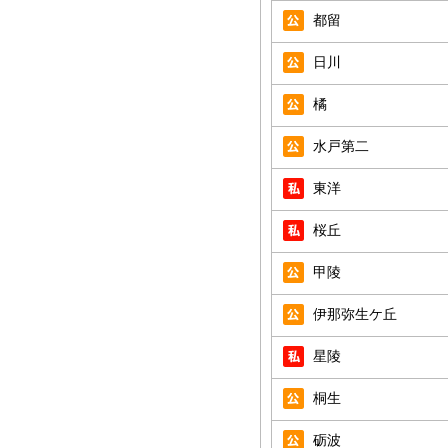
都留
日川
橘
水戸第二
東洋
桜丘
甲陵
伊那弥生ケ丘
星陵
桐生
砺波