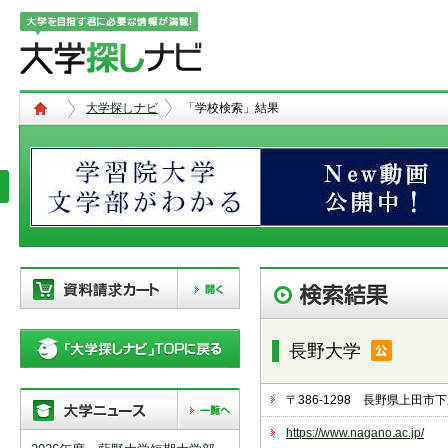
大学探しナビ
「学校検索」結果
現在、以下の学校を「資料請求カー
ト」に登録しています。「資料請求
長野大学
カート」に登録できる学校は
20校
ま
で。別の学校を登録したい場合は、
リストから「削除」ボタンで登録を
〒386-1298 長野県上田
削除して下さい。
https://www.nagano.ac.jp/
「資料請求カート」の登録情報は、アクセ