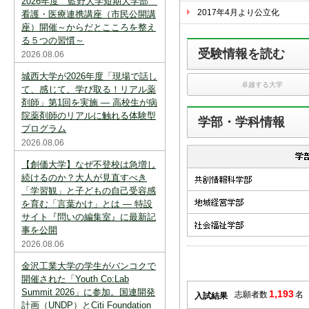
2026年度 藍野大学短期大学部
スを中断すると消えてしまいます。ご注意
2017年4月より公立化
下さい。
看護・医療連携講座（市民公開講
座）開催～からだとこころを整え
※現在登録されている大学はありません。
る５つの習慣～
受験情報を読む
2026.08.06
※「資料請求カート」に登録できる学校は
20校までです。
城西大学が2026年度「現場で話し
卓越する大学
て、感じて、学び取る！リアル薬
剤師」第1回を実施 ― 高校生が病
院薬剤師のリアルに触れる体験型
学部・学科情報
プログラム
2026.08.06
【創価大学】なぜ不登校は急増し
続けるのか？大人が見直すべき
「学習観」と子どもの自己受容感
を育む「言葉かけ」とは ― 特設
サイト『問いの編集室』に最新記
事を公開
2026.08.06
金沢工業大学の学生がバンコクで
開催された「Youth Co:Lab
Summit 2026」に参加。国連開発
1,193
志願者数
名
入試結果
計画（UNDP）とCiti Foundation