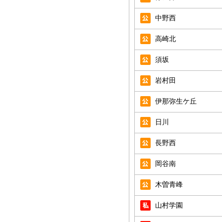
中野西
高崎北
須坂
岩村田
伊那弥生ケ丘
日川
長野西
岡谷南
木曽青峰
山村学園