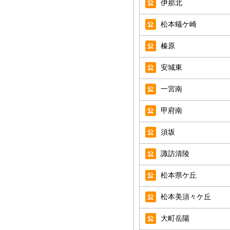
伊那北
松本蟻ケ崎
榛原
安城東
一宮南
甲府南
須坂
諏訪清陵
松本県ケ丘
松本美須々ケ丘
大町岳陽