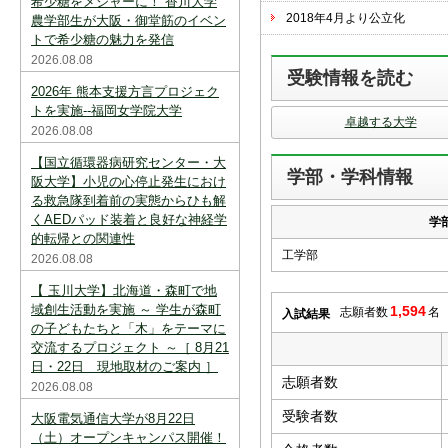
希少糖をメジャーに！ 香川大学
スを中断すると消えてしまいます。ご注意
2018年4月より公立化
下さい。
農学部生が大阪・御堂筋のイベン
トで希少糖の魅力を発信
※現在登録されている大学はありません。
2026.08.08
受験情報を読む
※「資料請求カート」に登録できる学校は
2026年 熊本支援方言プロジェク
20校までです。
トを実施--福岡女学院大学
卓越する大学
2026.08.08
【国立循環器病研究センター・大
学部・学科情報
阪大学】小児の心停止発生におけ
る救急隊到着前の実態からひも解
くAEDパッド装着と良好な神経学
学
的転帰との関連性
工学部
2026.08.08
【 玉川大学】北海道・森町で地
域創生活動を実施 ～ 学生が森町
1,594
志願者数
名
入試結果
の子どもたちと「木」をテーマに
交流するプロジェクト ～［ 8月21
日・22日 現地取材のご案内 ］
志願者数
2026.08.08
受験者数
大阪電気通信大学が8月22日
（土）オープンキャンパス開催！