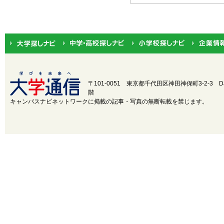
北海道・東北
北海道
関東
茨城
中部
新潟
近畿
三重
〒101-0051 東京都千代田区神田神保町3-2-3
D
階
中国
鳥取
キャンパスナビネットワークに掲載の記事・写真の無断転載を禁じます。
四国
徳島
九州・沖縄
福岡
設置・学部学科系統から選択
設置
国立
公立
学部学
医
歯
薬
科系統