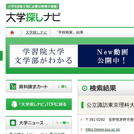
大学探しナビ
「学校検索」結果
現在、以下の学校を「資料請求カー
ト」に登録しています。「資料請求
公立諏訪東京理科
カート」に登録できる学校は
20校
ま
で。別の学校を登録したい場合は、
リストから「削除」ボタンで登録を
〒391-0292 長野県茅野
削除して下さい。
https://www.sus.ac.jp/
「資料請求カート」の登録情報は、アクセ