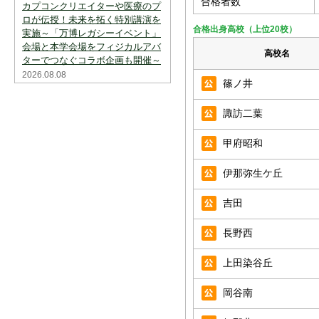
合格者数
カプコンクリエイターや医療のプ
ロが伝授！未来を拓く特別講演を
合格出身高校（上位20校）
実施～「万博レガシーイベント」
会場と本学会場をフィジカルアバ
高校名
ターでつなぐコラボ企画も開催～
2026.08.08
篠ノ井
諏訪二葉
甲府昭和
伊那弥生ケ丘
吉田
長野西
上田染谷丘
岡谷南