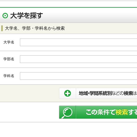
大学名、学部・学科名から検索
大学名
学部名
学科名
都道府県から選択
北海道・東北
北海道
青森
岩手
宮城
秋田
山形
関東
茨城
栃木
群馬
埼玉
千葉
東京
神