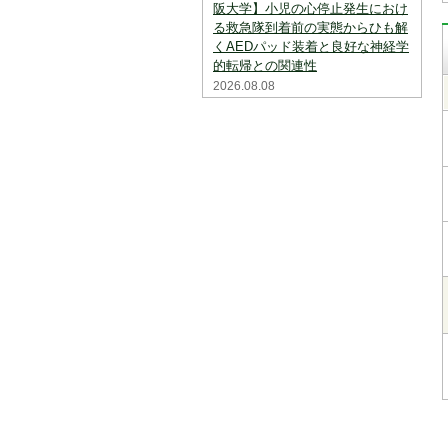
阪大学】小児の心停止発生におけ
る救急隊到着前の実態からひも解
くAEDパッド装着と良好な神経学
的転帰との関連性
2026.08.08