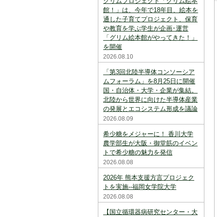
グリムプロジェクト「グリム絵本
スを中断すると消えてしまいます。ご注意
下さい。
館！」は、今年で18年目、絵本を
通した子育てプロジェクト、保育
※現在登録されている大学はありません。
や教育を学ぶ学生が企画･運営
「グリム絵本館がやってきた！」
※「資料請求カート」に登録できる学校は
を開催
20校までです。
2026.08.10
「第3回北陸半導体コンソーシア
ムフォーラム」を8月25日に開催
国・自治体・大学・企業が集結。
北陸から世界に向けた半導体産業
の発展とエコシステム形成を議論
2026.08.09
希少糖をメジャーに！ 香川大学
農学部生が大阪・御堂筋のイベン
トで希少糖の魅力を発信
2026.08.08
2026年 熊本支援方言プロジェク
トを実施--福岡女学院大学
2026.08.08
【国立循環器病研究センター・大