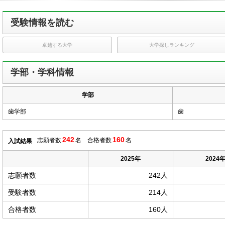
受験情報を読む
卓越する大学
大学探しランキング
学部・学科情報
学部
歯学部
歯
242
160
志願者数
名 合格者数
名
入試結果
2025年
2024
志願者数
242人
受験者数
214人
合格者数
160人