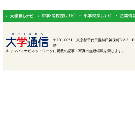
関東
茨城
中部
新潟
近畿
三重
〒101-0051 東京都千代田区神田神保町3-2-3
D
階
中国
鳥取
キャンパスナビネットワークに掲載の記事・写真の無断転載を禁じます。
四国
徳島
九州・沖縄
福岡
設置・学部学科系統から選択
設置
国立
公立
学部学
医
歯
薬
科系統
理・工
芸術