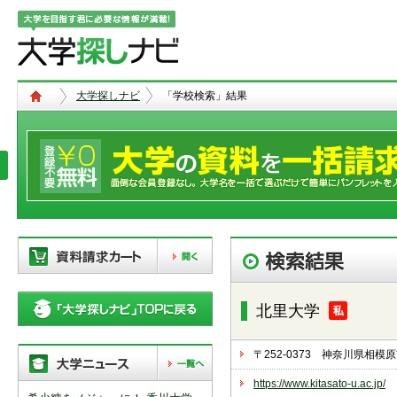
大学探しナビ
「学校検索」結果
現在、以下の学校を「資料請求カー
ト」に登録しています。「資料請求
北里大学
カート」に登録できる学校は
20校
ま
で。別の学校を登録したい場合は、
リストから「削除」ボタンで登録を
〒252-0373 神奈川県相
削除して下さい。
https://www.kitasato-u.ac.jp/
「資料請求カート」の登録情報は、アクセ