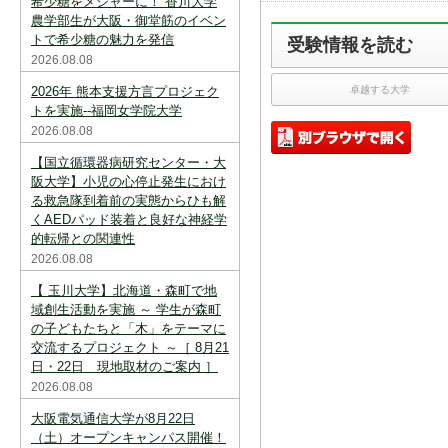
希少糖をメジャーに！ 香川大学
スを中断すると消えてしまいます。ご注意
下さい。
農学部生が大阪・御堂筋のイベン
トで希少糖の魅力を発信
受験情報を読む
※現在登録されている大学はありません。
2026.08.08
※「資料請求カート」に登録できる学校は
2026年 熊本支援方言プロジェク
卓越する大学
20校までです。
トを実施--福岡女学院大学
2026.08.08
【国立循環器病研究センター・大
阪大学】小児の心停止発生におけ
る救急隊到着前の実態からひも解
くAEDパッド装着と良好な神経学
的転帰との関連性
2026.08.08
【 玉川大学】北海道・森町で地
域創生活動を実施 ～ 学生が森町
の子どもたちと「木」をテーマに
交流するプロジェクト ～［ 8月21
日・22日 現地取材のご案内 ］
2026.08.08
大阪電気通信大学が8月22日
（土）オープンキャンパス開催！