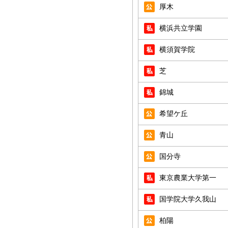
厚木
横浜共立学園
横須賀学院
芝
錦城
希望ケ丘
青山
国分寺
東京農業大学第一
国学院大学久我山
柏陽