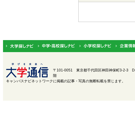
都道府県から選択
北海道・東北
北海道
関東
茨城
中部
新潟
近畿
三重
〒101-0051 東京都千代田区神田神保町3-2-3
D
階
中国
鳥取
キャンパスナビネットワークに掲載の記事・写真の無断転載を禁じます。
四国
徳島
九州・沖縄
福岡
設置・学部学科系統から選択
設置
国立
公立