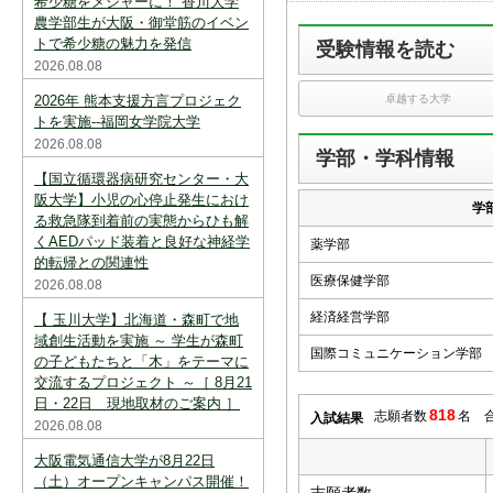
希少糖をメジャーに！ 香川大学
スを中断すると消えてしまいます。ご注意
下さい。
農学部生が大阪・御堂筋のイベン
トで希少糖の魅力を発信
受験情報を読む
※現在登録されている大学はありません。
2026.08.08
※「資料請求カート」に登録できる学校は
2026年 熊本支援方言プロジェク
卓越する大学
20校までです。
トを実施--福岡女学院大学
2026.08.08
学部・学科情報
【国立循環器病研究センター・大
阪大学】小児の心停止発生におけ
学
る救急隊到着前の実態からひも解
くAEDパッド装着と良好な神経学
薬学部
的転帰との関連性
医療保健学部
2026.08.08
経済経営学部
【 玉川大学】北海道・森町で地
域創生活動を実施 ～ 学生が森町
国際コミュニケーション学部
の子どもたちと「木」をテーマに
交流するプロジェクト ～［ 8月21
日・22日 現地取材のご案内 ］
818
志願者数
名 
入試結果
2026.08.08
大阪電気通信大学が8月22日
（土）オープンキャンパス開催！