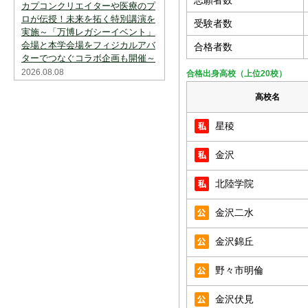
志願者数
カプコンクリエイターや医療のプ
ロが伝授！未来を拓く特別講演を
受験者数
実施～「万博レガシーイベント」
会場と本学会場をフィジカルアバ
合格者数
ターでつなぐコラボ企画も開催～
2026.08.08
合格出身高校（上位20校）
高校名
星稜
金沢
北陸学院
金沢二水
金沢錦丘
野々市明倫
金沢伏見