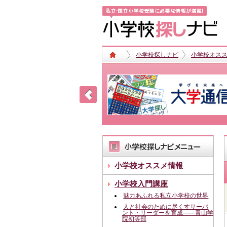
小学校探しナビ
小学校オス
小学校オススメ情報
小学校入門講座
魅力あふれる私立小学校の世界
人と社会のために尽くすサーバ
ント・リーダーを育成――青山学
院初等部