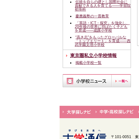
伝統を自らの礎とし国際社会に
貢献できる人を育てる――学習院
初等科
慶應義塾の一貫教育
「英語・ICT・探究」を強化し、
20年後の世界に羽ばたく子ども
を育成――成蹊小学校
“高き志”をもったグローバルな
「トップエリート」を育成――西
武学園文理小学校
東京圏私立小学校情報
掲載小学校一覧
〒101-0051