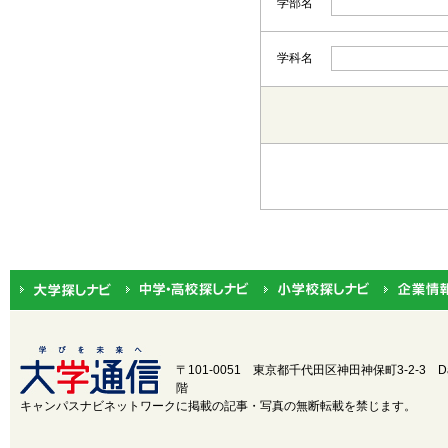
学部名
学科名
都道府県から選択
北海道・東北
北海道
関東
茨城
中部
新潟
近畿
三重
〒101-0051 東京都千代田区神田神保町3-2-3
D
階
中国
鳥取
キャンパスナビネットワークに掲載の記事・写真の無断転載を禁じます。