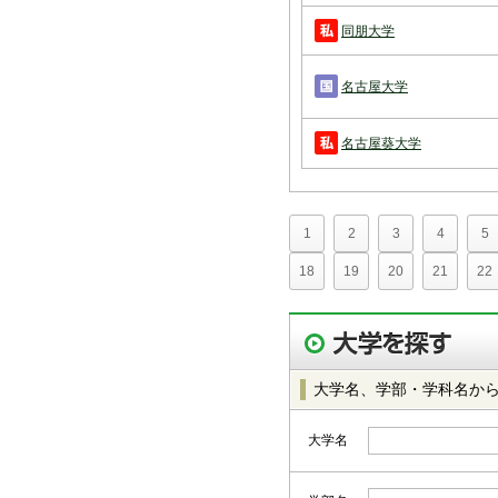
同朋大学
名古屋大学
名古屋葵大学
1
2
3
4
5
18
19
20
21
22
大学名、学部・学科名か
大学名