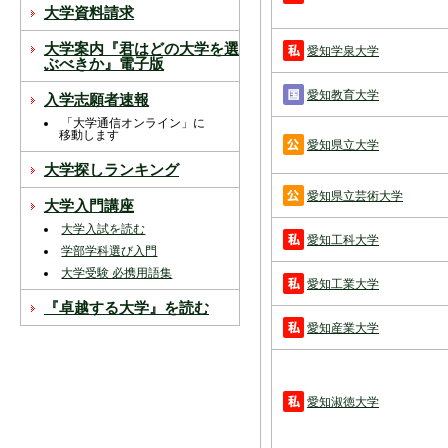
スを中断すると消えてしまいます。ご注意
大学資料請求
下さい。
大学案内『君はどの大学を選
愛知学泉大学
※現在登録されている大学はありません。
ぶべきか』電子版
※「資料請求カート」に登録できる学校は
愛知教育大学
入学志願者速報
20校までです。
「大学通信オンライン」に
移動します
愛知県立大学
大学探しランキング
愛知県立芸術大学
大学入門講座
大学入試を読む
愛知工科大学
学部学科選び入門
大学受験 必携用語集
愛知工業大学
『卓越する大学』を読む
愛知産業大学
愛知淑徳大学