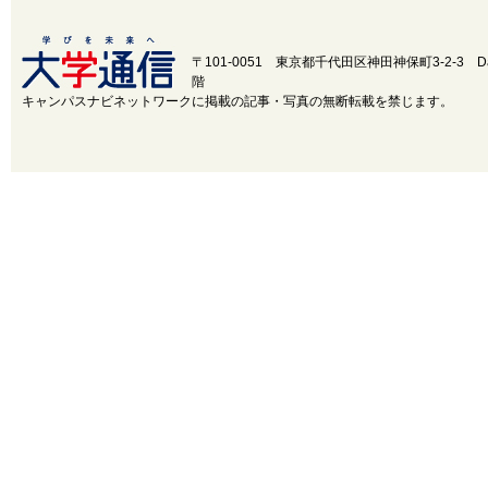
近畿
三重
〒101-0051 東京都千代田区神田神保町3-2-3
D
階
中国
鳥取
キャンパスナビネットワークに掲載の記事・写真の無断転載を禁じます。
四国
徳島
九州・沖縄
福岡
設置・学部学科系統から選択
設置
国立
公立
学部学
医
歯
薬
科系統
理・工
芸術
水産・海洋
政
その他
50音順から選択