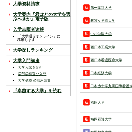
スを中断すると消えてしまいます。ご注意
大学資料請求
下さい。
第一薬科大学
大学案内『君はどの大学を選
※現在登録されている大学はありません。
ぶべきか』電子版
筑紫女学園大学
※「資料請求カート」に登録できる学校は
入学志願者速報
20校までです。
中村学園大学
「大学通信オンライン」に
移動します
西日本工業大学
大学探しランキング
西日本看護医療大学
大学入門講座
大学入試を読む
日本経済大学
学部学科選び入門
大学受験 必携用語集
日本赤十字九州国際看護
『卓越する大学』を読む
福岡大学
福岡看護大学