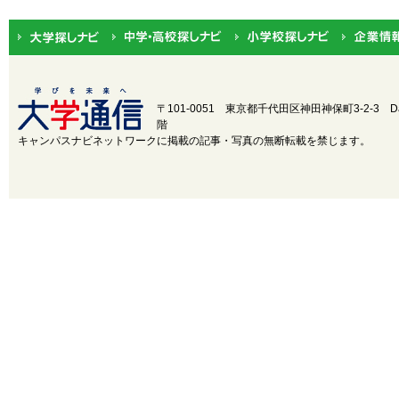
関東
茨城
中部
新潟
近畿
三重
〒101-0051 東京都千代田区神田神保町3-2-3
D
階
中国
鳥取
キャンパスナビネットワークに掲載の記事・写真の無断転載を禁じます。
四国
徳島
九州・沖縄
福岡
設置・学部学科系統から選択
設置
国立
公立
学部学
医
歯
薬
科系統
理・工
芸術
水産・海洋
政