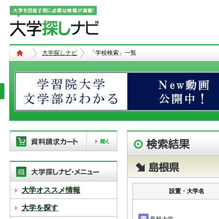
大学探しナビ
「学校検索」一覧
現在、以下の学校を「資料請求カー
ト」に登録しています。「資料請求
カート」に登録できる学校は
20校
ま
で。別の学校を登録したい場合は、
大学オススメ情報
設置・大学名
リストから「削除」ボタンで登録を
削除して下さい。
大学を探す
「資料請求カート」の登録情報は、アクセ
島根大学