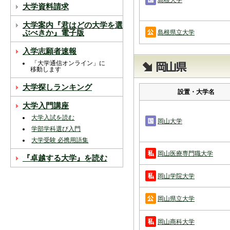
スを中断すると消えてしまいます。ご注意
大学資料請求
下さい。
大学案内『君はどの大学を選
※現在登録されている大学はありません。
ぶべきか』電子版
島根県立大学
※「資料請求カート」に登録できる学校は
入学志願者速報
20校までです。
「大学通信オンライン」に
移動します
大学探しランキング
設置・大学名
大学入門講座
大学入試を読む
岡山大学
学部学科選び入門
大学受験 必携用語集
岡山医療専門職大学
『卓越する大学』を読む
岡山学院大学
岡山県立大学
岡山商科大学